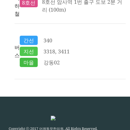
8호선 암사역 1번 출구 도보 2분 거
8호선
하
리 (100m)
철
간선
340
버
지선
3318, 3411
스
마을
강동02
Copyright ⓒ 2017 어깨동무한의원. All Rights Reserved.